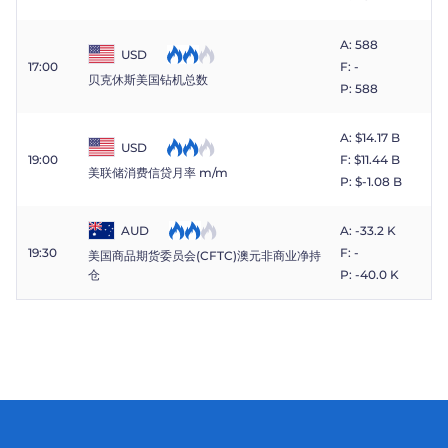
A: 588
USD
17:00
F: -
贝克休斯美国钻机总数
P: 588
A: $​14.17 B
USD
19:00
F: $​11.44 B
美联储消费信贷月率 m/m
P: $​-1.08 B
AUD
A: -33.2 K
19:30
F: -
美国商品期货委员会(CFTC)澳元非商业净持
P: -40.0 K
仓