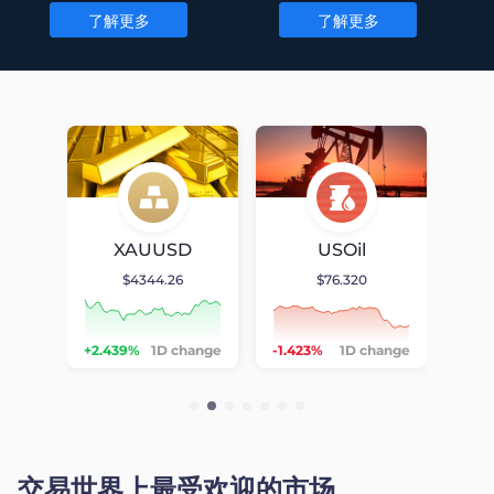
了解更多
了解更多
Chart
Chart
D
XAUUSD
USOil
$4344.26
$76.320
null
null
null
hange
+2.439%
1D change
-1.423%
1D change
-0.5
交易世界上最受欢迎的市场