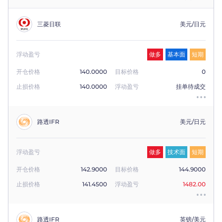
|
Trader
Partners
三菱日联
美元/日元
浮动盈亏
做多
基本面
短期
开仓价格
140.0000
目标价格
0
止损价格
140.0000
浮动盈亏
挂单待成交
路透IFR
美元/日元
浮动盈亏
做多
技术面
短期
开仓价格
142.9000
目标价格
144.9000
止损价格
141.4500
浮动盈亏
1482.00
路透IFR
英镑/美元