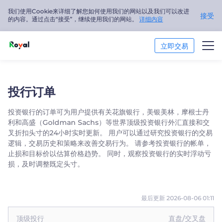
我们使用Cookie来详细了解您如何使用我们的网站以及我们可以改进
接受
的内容。通过点击“接受”，继续使用我们的网站。
详细内容
立即交易
交易市场
投行订单
交易平台
投资银行的订单可为用户提供有关花旗银行，美银美林，摩根士丹
利和高盛（Goldman Sachs）等世界顶级投资银行外汇直接和交
市场分析
叉折扣头寸的24小时实时更新。 用户可以通过研究投资银行的交易
逻辑，交易历史和策略来改善交易行为。 请参考投资银行的帐单，
交易培训
止损和目标价以估算价格趋势。 同时，观察投资银行的实时浮动亏
损，及时调整既定头寸。
关于我们
简体中文
最后更新 2026-08-06 01:11
顶级投行
直盘/交叉盘